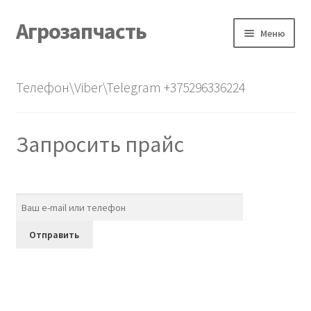
Агрозапчасть
Перейти
Перейти
Меню
к
к
навигации
содержимому
Главная
Телефон\Viber\Telegram +375296336224
Каталог
Запросить прайс
О нас
Контакты