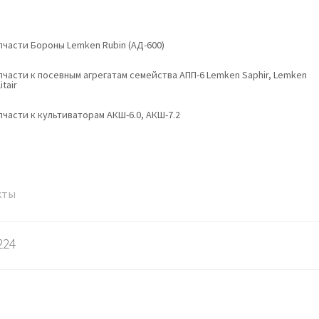
пчасти Бороны Lemken Rubin (АД-600)
пчасти к посевным агрегатам семейства АПП-6 Lemken Saphir, Lemken
itair
пчасти к культиваторам АКШ-6.0, АКШ-7.2
кты
224