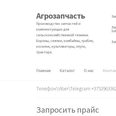
Агрозапчасть
Перейти
Перейти
За
к
к
Производство запчастей и
навигации
содержимому
За
комплектующих для
Sol
сельскохозяйственной техники.
Бороны, сеялки, комбайны, грабли,
За
косилки, культиваторы, плуги,
трактора.
Главная
Каталог
О нас
Конта
Телефон\Viber\Telegram +375296336
Запросить прайс