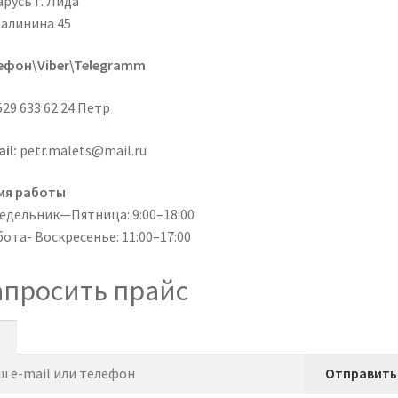
русь г. Лида
Калинина 45
ефон\Viber\Telegramm
29 633 62 24 Петр
il:
petr.malets@mail.ru
мя работы
едельник—Пятница: 9:00–18:00
ота- Воскресенье: 11:00–17:00
апросить прайс