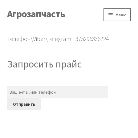
Агрозапчасть
Перейти
Перейти
Меню
к
к
навигации
содержимому
Главная
Телефон\Viber\Telegram +375296336224
Каталог
Запросить прайс
О нас
Контакты