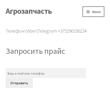
Агрозапчасть
Перейти
Перейти
Меню
к
к
навигации
содержимому
Главная
Телефон\Viber\Telegram +375296336224
Каталог
Запросить прайс
О нас
Контакты