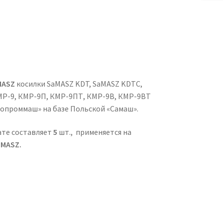
aMASZ
косилки SaMASZ KDT, SaMASZ KDTC,
МР-9, КМР-9П, КМР-9ПТ, КМР-9В, КМР-9ВТ
опроммаш» на базе Польской «Самаш».
ате составляет
5
шт., применяется на
aMASZ.