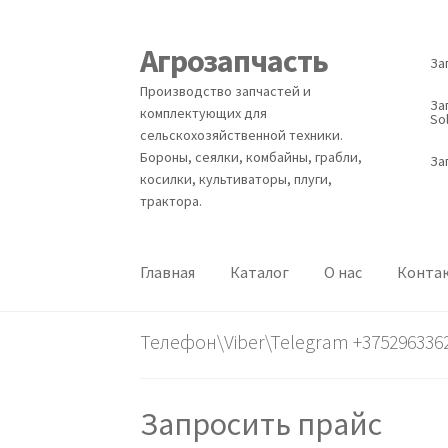
Агрозапчасть
Перейти
Перейти
За
к
к
Производство запчастей и
навигации
содержимому
За
комплектующих для
Sol
сельскохозяйственной техники.
Бороны, сеялки, комбайны, грабли,
За
косилки, культиваторы, плуги,
трактора.
Главная
Каталог
О нас
Конта
Телефон\Viber\Telegram +375296336
Запросить прайс