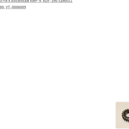
сти к косилкам КМР-9, KDF-390 SaMASZ
.00
,
УТ-0006009