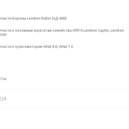
пчасти Бороны Lemken Rubin (АД-600)
пчасти к посевным агрегатам семейства АПП-6 Lemken Saphir, Lemken
itair
пчасти к культиваторам АКШ-6.0, АКШ-7.2
кты
224