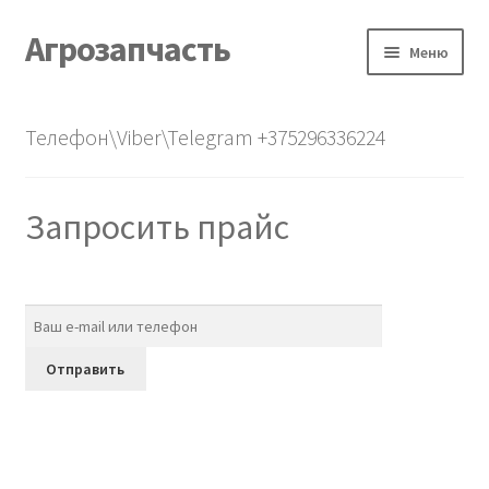
Агрозапчасть
Перейти
Перейти
Меню
к
к
навигации
содержимому
Главная
Телефон\Viber\Telegram +375296336224
Каталог
Запросить прайс
О нас
Контакты