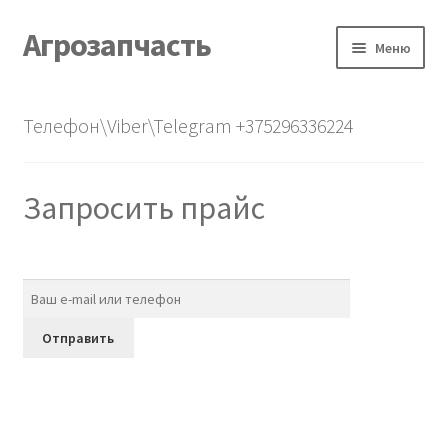
Агрозапчасть
Перейти
Перейти
Меню
к
к
навигации
содержимому
Главная
Телефон\Viber\Telegram +375296336224
Каталог
Запросить прайс
О нас
Контакты