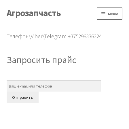
Агрозапчасть
Перейти
Перейти
Меню
к
к
навигации
содержимому
Главная
Телефон\Viber\Telegram +375296336224
Каталог
Запросить прайс
О нас
Контакты