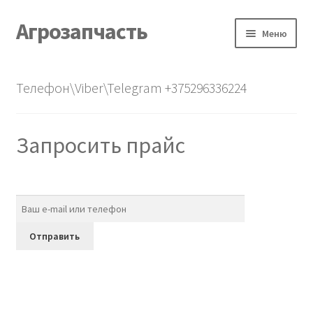
Агрозапчасть
Перейти
Перейти
Меню
к
к
навигации
содержимому
Главная
Телефон\Viber\Telegram +375296336224
Каталог
Запросить прайс
О нас
Контакты