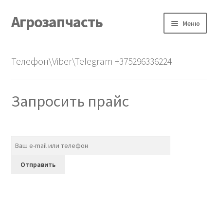
Агрозапчасть
Перейти
Перейти
Меню
к
к
навигации
содержимому
Главная
Телефон\Viber\Telegram +375296336224
Каталог
Запросить прайс
О нас
Контакты