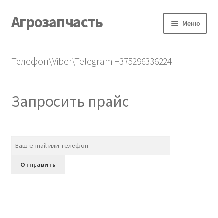
Агрозапчасть
Перейти
Перейти
Меню
к
к
навигации
содержимому
Главная
Телефон\Viber\Telegram +375296336224
Каталог
Запросить прайс
О нас
Контакты