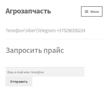
Агрозапчасть
Перейти
Перейти
Меню
к
к
навигации
содержимому
Главная
Телефон\Viber\Telegram +375296336224
Каталог
Запросить прайс
О нас
Контакты