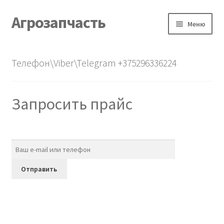
Агрозапчасть
Перейти
Перейти
Меню
к
к
навигации
содержимому
Главная
Телефон\Viber\Telegram +375296336224
Каталог
Запросить прайс
О нас
Контакты